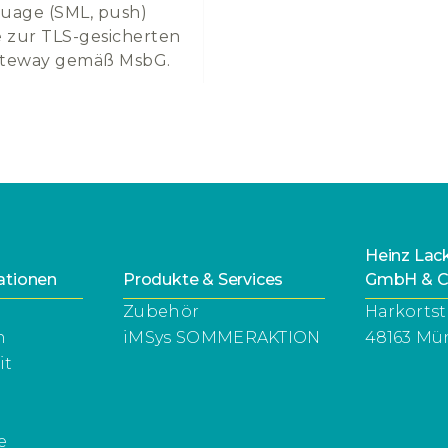
guage (SML, push)
e zur TLS-gesicherten
ateway gemäß MsbG.
Heinz La
ationen
Produkte & Services
GmbH & C
Zubehör
Harkortst
n
iMSys SOMMERAKTION
48163 Mü
it
e