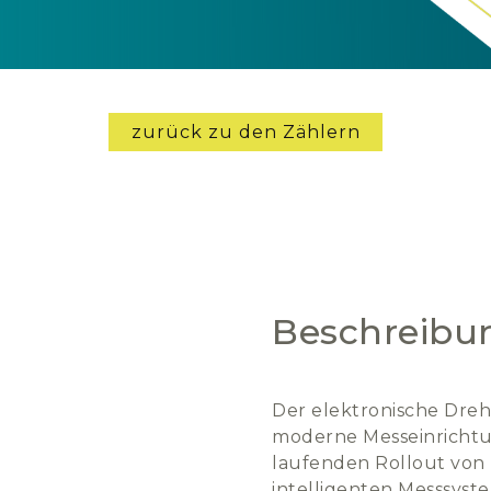
zurück zu den Zählern
Beschreibu
Der elektronische Dreh
moderne Messeinrichtu
laufenden Rollout vo
intelligenten Messsyste