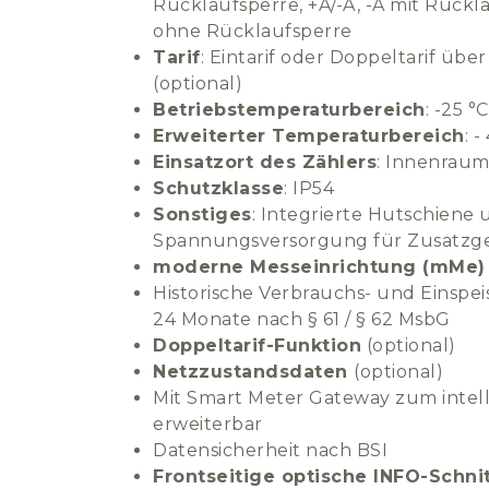
Rücklaufsperre, +A/-A, -A mit Rückla
ohne Rücklaufsperre
Tarif
: Eintarif oder Doppeltarif üb
(optional)
Betriebstemperaturbereich
: -25 °
Erweiterter Temperaturbereich
: 
Einsatzort des Zählers
: Innenrau
Schutzklasse
: IP54
Sonstiges
: Integrierte Hutschiene
Spannungsversorgung für Zusatzg
moderne Messeinrichtung (mMe)
Historische Verbrauchs- und Einspei
24 Monate nach § 61 / § 62 MsbG
Doppeltarif-Funktion
(optional)
Netzzustandsdaten
(optional)
Mit Smart Meter Gateway zum intel
erweiterbar
Datensicherheit nach BSI
Frontseitige optische INFO-Schnit