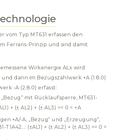
technologie
er vom Typ MT631 erfassen den
 Ferraris-Prinzip und sind damit
.
 gemessene Wirkenergie ALx wird
t und dann im Bezugszählwerk +A (1.8.0)
rk -A (2.8.0) erfasst:
 „Bezug“ mit Rücklaufsperre, MT631-
AL1) + (± AL2) + (± AL3) >= 0 = +A
gen +A/-A, „Bezug“ und „Erzeugung“,
-T1A42...: (±AL1) + (± AL2) + (± AL3) >= 0 =