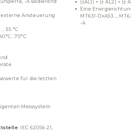
ufsperre, -A saldierend
(±AL1) + (± AL2) + (± 
Eine Energierichtun
er externe Ansteuerung
MT631-DxA53..., MT631
-A
C … 55 °C
- 40°C…70°C
m
 und
eräte
sewerte für die letzten
ligenten Messsystem
tstelle
: IEC 62056-21,