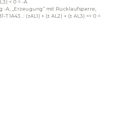
AL3) < 0 = -A
g -A, „Erzeugung“ mit Rücklaufsperre,
-T1A43...: (±AL1) + (± AL2) + (± AL3) <= 0 =