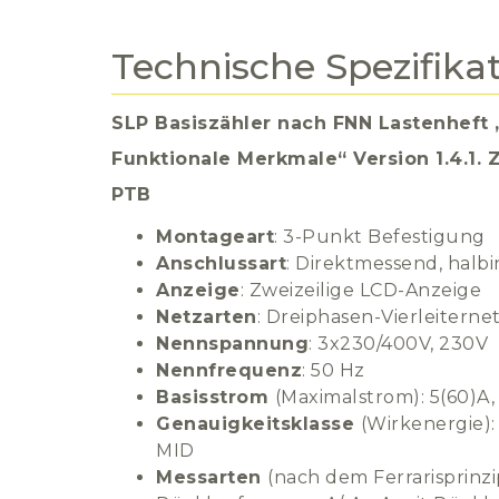
Technische Spezifika
SLP Basiszähler nach FNN Lastenheft „
Funktionale Merkmale“ Version 1.4.1.
PTB
Montageart
: 3-Punkt Befestigung
Anschlussart
: Direktmessend, halbi
Anzeige
: Zweizeilige LCD-Anzeige
Netzarten
: Dreiphasen-Vierleiterne
Nennspannung
: 3x230/400V, 230V
Nennfrequenz
: 50 Hz
Basisstrom
(Maximalstrom): 5(60)A,
Genauigkeitsklasse
(Wirkenergie):
MID
Messarten
(nach dem Ferrarisprinzi