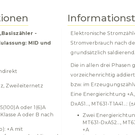
tionen
Informations
Basiszähler -
Elektronische Stromzähl
 Zulassung: MID und
Stromverbrauch nach dem
grundsätzlich saldierend
Die in allen drei Phasen
ndirekt
vorzeichenrichtig addier
bzw. im Erzeugungszählwe
tz, Zweileiternetz
Eine Energierichtung +A,
DxA51..., MT631-T1A41...: (±
 5(100)A oder 1(6)A
 Klasse A oder B nach
Zwei Energierichtun
MT631-DxA52..., MT631
p): +A mit
+A