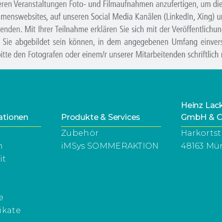
Heinz La
ationen
Produkte & Services
GmbH & C
Zubehör
Harkortst
n
iMSys SOMMERAKTION
48163 Mü
it
e
ikate